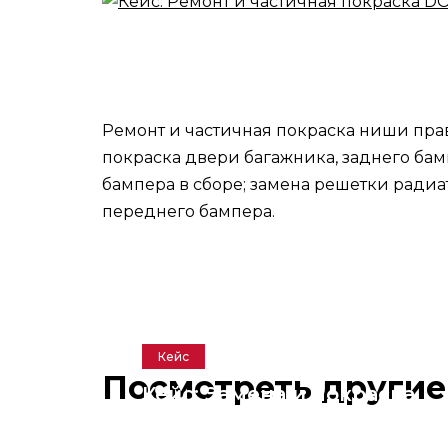
Ремонт и частичная покраска ниши прав
покраска двери багажника, заднего ба
бампера в сборе; замена решетки радиа
переднего бампера.
Кейс
Посмотреть другие
Кейс: Замена и покраска
переднего бампера KIA