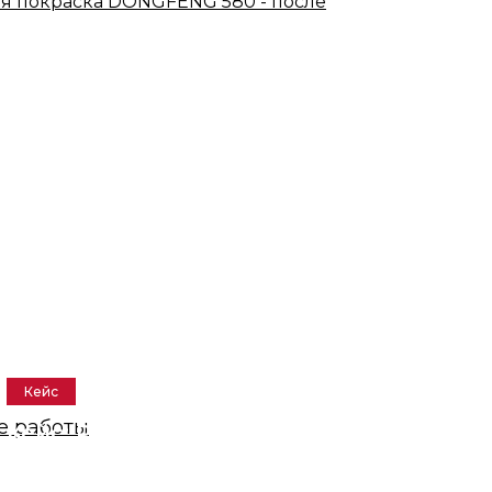
Кейс
е работы
Кейс: Ремонт и покраска
задней двери LADA