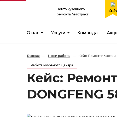
Центр кузовного
4.5
ремонта Автотракт
О нас
Услуги
Команда
Акц
Главная
—
Наши работы
—
Кейс: Ремонт и части
Работа кузовного центра
Кейс: Ремонт
DONGFENG 5