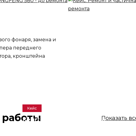
ого фонаря, замена и
мпера переднего
тора, кронштейна
Кейс
 работы
Показать вс
Кейс: Замена и покраска
заднего бампера LADA