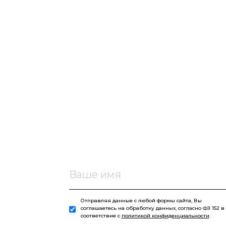
Отправляя данные с любой формы сайта, Вы
соглашаетесь на обработку данных, согласно ФЗ 152 в
соответствие с
политикой конфиденциальности
.