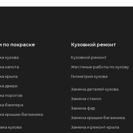
и по покраске
Кузовной ремонт
ка кузова
Кузовной ремонт
ка капота
Жестяные работы по кузову
ка крыла
Геометрия кузова
ка двери
Замена деталей кузова
ка порогов
Замена стекол
ка бампера
Замена фар
ка крышки багажника
Замена крышки багажника
вка кузова
Замена и ремонт крыла