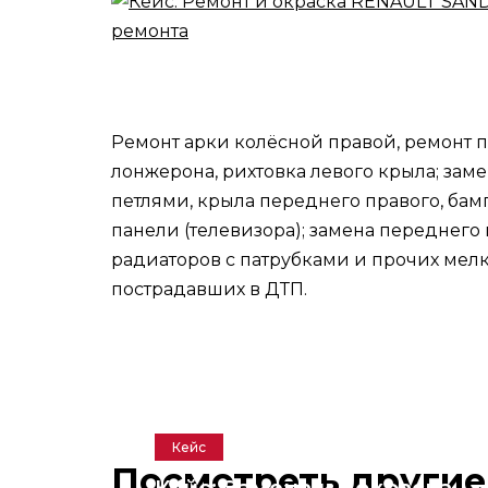
Ремонт арки колёсной правой, ремонт п
лонжерона, рихтовка левого крыла; заме
петлями, крыла переднего правого, бам
панели (телевизора); замена переднего
радиаторов с патрубками и прочих мелк
пострадавших в ДТП.
Кейс
Посмотреть другие
Кейс: Замена и покраска