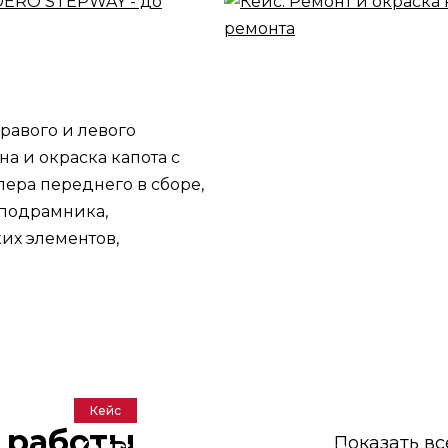
равого и левого
на и окраска капота с
пера переднего в сборе,
 подрамника,
их элементов,
Кейс
 работы
Показать вс
Кейс: Замена и покраска