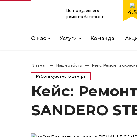
Центр кузовного
4.5
ремонта Автотракт
О нас
Услуги
Команда
Акц
Главная
—
Наши работы
—
Кейс: Ремонт и окра
Работа кузовного центра
Кейс: Ремон
SANDERO ST