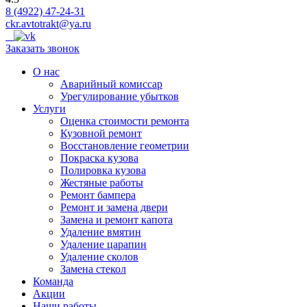
8 (4922) 47-24-31
ckr.avtotrakt@ya.ru
Заказать звонок
О нас
Аварийный комиссар
Урегулирование убытков
Услуги
Оценка стоимости ремонта
Кузовной ремонт
Восстановление геометрии
Покраска кузова
Полировка кузова
Жестяные работы
Ремонт бампера
Ремонт и замена двери
Замена и ремонт капота
Удаление вмятин
Удаление царапин
Удаление сколов
Замена стекол
Команда
Акции
Наши работы